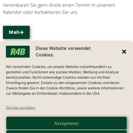
Vereinbaren Sie gern direkt einen Termin in unserem
Kalender oder kontaktieren Sie uns.
Mail
recht4business
Diese Website verwendet
Cookies.
Berufsausübungsgesellschaft mbH
Karl-Marx-Allee 38
Wir verwenden Cookies, um unsere Website nutzerfreundlich zu
15320 Neuhardenberg
gestalten und Funktionen wie soziale Medien, Werbung und Analyse
bereitzustellen. Nicht notwendige Cookies werden nur mit Ihrer
Einwilligung gesetzt. Details zu den eingesetzten Cookies und deren
E-Mail:
info@recht4business.de
Zweck finden Sie in der Cookie-Richtlinie, sowie weitere Informationen
zur Weitergabe an Drittanbieter, insbesondere in die USA.
Wir sind Mitgliedsunternehmen im BVMW
Dienste verwalten
Akzeptieren