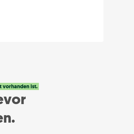
t vorhanden ist.
bevor
en.