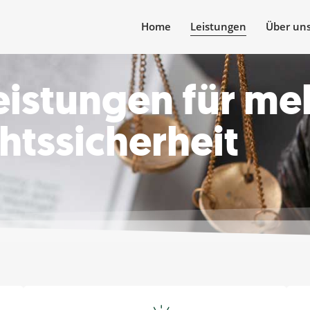
Home
Leistungen
Über un
eistungen für me
htssicherheit