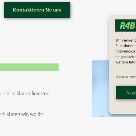
Kontaktieren Sie uns
Wir verwend
Funktionen 
notwendige C
eingesetzte
weitere Info
Dienste ver
Akze
 uns in klar definierten
h klären wir, wo Ihr
nt sein könnten. Dieses
atung im Einzelfall.